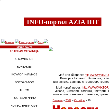
Воскресенье, 09.08.2026, 08:32
INFO-портал AZIA HIT
Главная
Регистрация
Вход
Меню сайта
ГЛАВНАЯ СТРАНИЦА
О КОМПАНИИ
КОНТАКТЫ
КАТАЛОГ ФИЛЬМОВ
Мой новый проект
http://WWW.VIKTO
Виктория Гатченко, Виктория, Гатч
гимнастика, занятие с тренером, тренер
ФОТОАЛЬБОМ
Мой новый проект
http://WWW.VIKTOR
ФОРУМ
viktoria, Виктория Гатченко, Виктория,
гимнастика, занятие с тренером, тренер
ГОСТЕВАЯ КНИГА
Главная
»
2007
»
Октябрь
»
10
ФУТБОЛЬНЫЙ КЛУБ