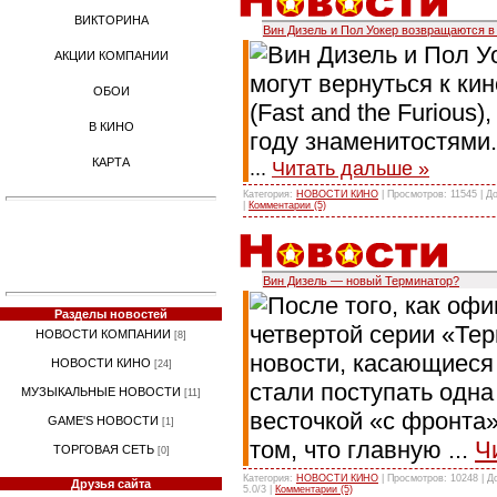
ВИКТОРИНА
Вин Дизель и Пол Уокер возвращаются 
Вин Дизель и Пол У
АКЦИИ КОМПАНИИ
могут вернуться к ки
ОБОИ
(Fast and the Furious
В КИНО
году знаменитостями.
КАРТА
...
Читать дальше »
Категория:
НОВОСТИ КИНО
| Просмотров: 11545 | Д
|
Комментарии (5)
Вин Дизель — новый Терминатор?
После того, как оф
Разделы новостей
четвертой серии «Те
НОВОСТИ КОМПАНИИ
[8]
новости, касающиеся 
НОВОСТИ КИНО
[24]
стали поступать одна
МУЗЫКАЛЬНЫЕ НОВОСТИ
[11]
весточкой «с фронта
GAME'S НОВОСТИ
[1]
том, что главную
...
Ч
ТОРГОВАЯ СЕТЬ
[0]
Категория:
НОВОСТИ КИНО
| Просмотров: 10248 | 
Друзья сайта
5.0/3 |
Комментарии (5)