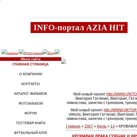
Пятница, 07.08.2026, 01:33
INFO-портал AZIA HIT
Главная
Регистрация
Вход
Меню сайта
ГЛАВНАЯ СТРАНИЦА
О КОМПАНИИ
КОНТАКТЫ
КАТАЛОГ ФИЛЬМОВ
Мой новый проект
http://WWW.VIKTO
Виктория Гатченко, Виктория, Гатч
гимнастика, занятие с тренером, тренер
ФОТОАЛЬБОМ
Мой новый проект
http://WWW.VIKTOR
ФОРУМ
viktoria, Виктория Гатченко, Виктория,
гимнастика, занятие с тренером, тренер
ГОСТЕВАЯ КНИГА
Главная
»
2007
»
Июль
»
13
» КРОВАВА
ФУТБОЛЬНЫЙ КЛУБ
КРОВАВАЯ ДРАКА СОБЧАК И Ф