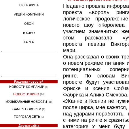
Недавно прошла информац
ВИКТОРИНА
проекта «Король ринг
АКЦИИ КОМПАНИИ
логическое продолжени
нового шоу «Королева 
ОБОИ
участием знаменитых же
В КИНО
этом рассказала «уч
КАРТА
проекта певица Виктор
мари.
Она рассказал о своих тр
о новом режиме питания и
потенциальных сопер
ринге. По словам Ви
проекте будут участвов
Разделы новостей
НОВОСТИ КОМПАНИИ
Фриске и Ксения Собчак
[8]
Фабрика и Алика Смехова.
НОВОСТИ КИНО
[24]
«Жанне и Ксении не нужно
МУЗЫКАЛЬНЫЕ НОВОСТИ
[11]
после цирка, мне кажется,
GAME'S НОВОСТИ
[1]
над ударами поработать, н
ТОРГОВАЯ СЕТЬ
[0]
с ними на ринге я сразить
категория! У меня буду
Друзья сайта